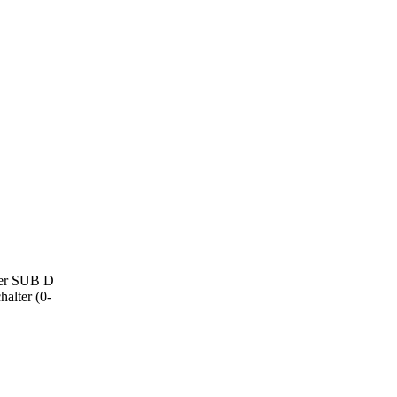
Der SUB D
alter (0-