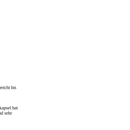
eicht bis
kapsel hat
nd sehr